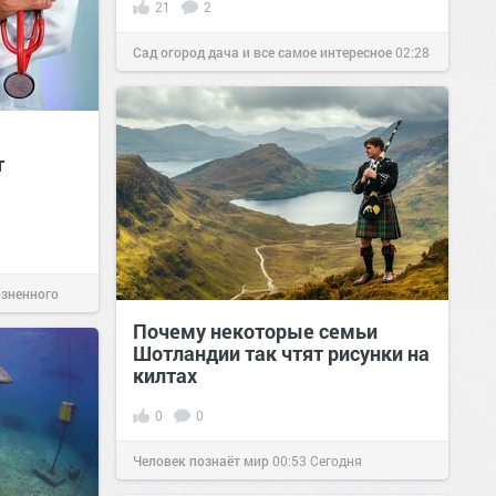
21
2
Сад огород дача и все самое интересное
02:28
19 окт 2016
т
изненного
Почему некоторые семьи
Шотландии так чтят рисунки на
килтах
0
0
Человек познаёт мир
00:53
Сегодня