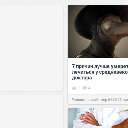
7 причин лучше умерет
лечиться у средневеко
доктора
9
4
Человек познаёт мир
04:30
25 ма