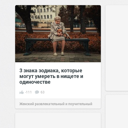
3 знака зодиака, которые
могут умереть в нищете и
одиночестве
-111
63
Женский развлекательный и поучительный
сайт.
09:48
12 июл 2020