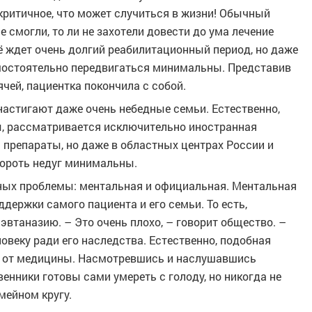
 критичное, что может случиться в жизни! Обычный
е смогли, то ли не захотели довести до ума лечение
 её ждет очень долгий реабилитационный период, но даже
мостоятельно передвигаться минимальны. Представив
чей, пациентка покончила с собой.
настигают даже очень небедные семьи. Естественно,
ы, рассматривается исключительно иностранная
 препараты, но даже в областных центрах России и
ороть недуг минимальны.
ьных проблемы: ментальная и официальная. Ментальная
держки самого пациента и его семьи. То есть,
 эвтаназию. – Это очень плохо, – говорит общество. –
веку ради его наследства. Естественно, подобная
м от медицины. Насмотревшись и наслушавшись
нники готовы сами умереть с голоду, но никогда не
мейном кругу.