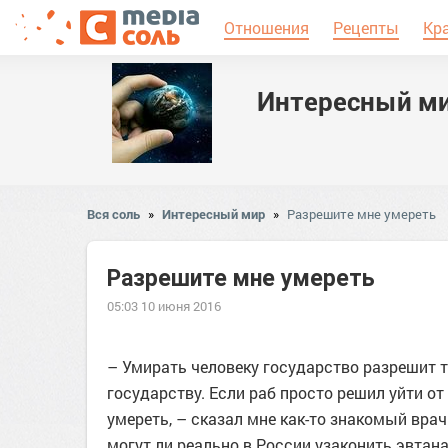
Отношения
Рецепты
Кр
Интересный м
Вся соль
»
Интересный мир
»
Разрешите мне умереть
Разрешите мне умереть
05:03 10 июня 2016
– Умирать человеку государство разрешит т
государству. Если раб просто решил уйти от
умереть, – сказал мне как-то знакомый врач
могут ли реально в России узаконить эвтан