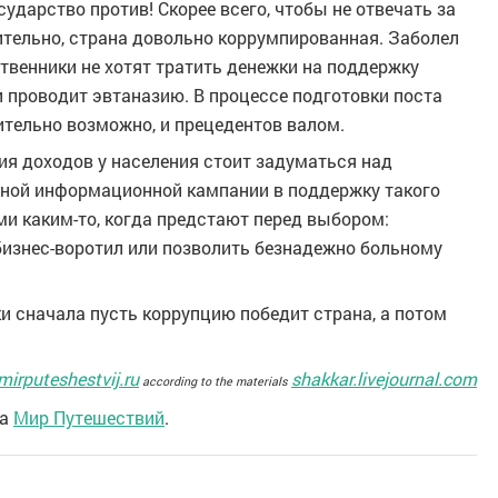
ударство против! Скорее всего, чтобы не отвечать за
ительно, страна довольно коррумпированная. Заболел
ственники не хотят тратить денежки на поддержку
 и проводит эвтаназию. В процессе подготовки поста
вительно возможно, и прецедентов валом.
ия доходов у населения стоит задуматься над
ьной информационной кампании в поддержку такого
и каким-то, когда предстают перед выбором:
изнес-воротил или позволить безнадежно больному
ки сначала пусть коррупцию победит страна, а потом
mirputeshestvij.ru
shakkar.livejournal.com
according to the materials
та
Мир Путешествий
.