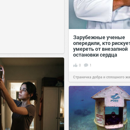
Зарубежные ученые
опередили, кто рискуе
умереть от внезапной
остановки сердца
0
1
Страничка добра и сплошного ж
позитива!
08:25
17 янв 2022