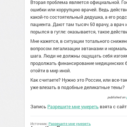
Вторая проблема является официальной. Гос
ошибки или коррупцию врачей. Ведь действ
какой-то состоятельный дедушка, а его род
пациента. Дают там тысяч 50 врачу, а врач
порылся в гугле: оказывается, такое дейст
Мне кажется, в ситуации тотального снижен
вопросом легализации эвтаназии и нормал
шага. Люди не должны ощущать себя изгоям
продолжать финансирование медицинских б
отойти в мир иной.
Как считаете? Нужно это России, или все-та
уже влезать в подобные деликатные темы?
published on
Запись
Разрешите мне умереть
взята с сай
Источник:
Разрешите мне умереть