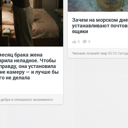
Зачем на морском дне
устанавливают почто
ящики
0
0
Человек познаёт мир
00:53
Сегод
месяц брака жена
зрила неладное. Чтобы
правду, она установила
ьне камеру — и лучше бы
го не делала
 добра и сплошного жизненного
00:29
Сегодня