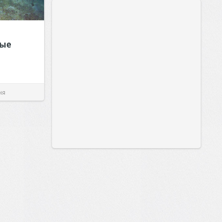
вые
ня