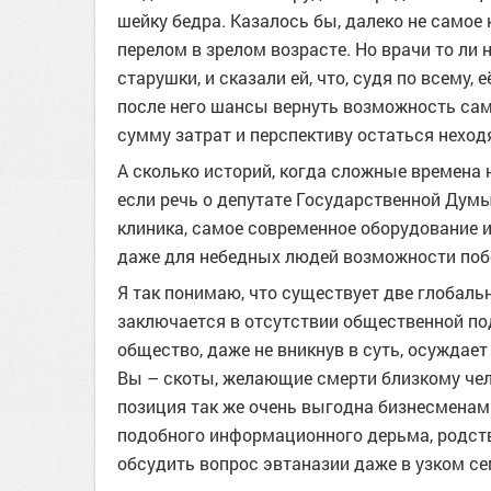
шейку бедра. Казалось бы, далеко не самое
перелом в зрелом возрасте. Но врачи то ли н
старушки, и сказали ей, что, судя по всему,
после него шансы вернуть возможность са
сумму затрат и перспективу остаться неходя
А сколько историй, когда сложные времена 
если речь о депутате Государственной Дум
клиника, самое современное оборудование и
даже для небедных людей возможности поб
Я так понимаю, что существует две глобал
заключается в отсутствии общественной под
общество, даже не вникнув в суть, осуждает
Вы – скоты, желающие смерти близкому чело
позиция так же очень выгодна бизнесмена
подобного информационного дерьма, родстве
обсудить вопрос эвтаназии даже в узком се