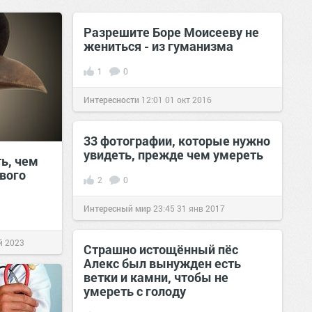
Разрешите Боре Моисееву не
жениться - из гуманизма
1
0
Интересности
12:01
01 окт 2016
33 фотографии, которые нужно
увидеть, прежде чем умереть
ь, чем
вого
2
0
Интересный мир
23:45
31 янв 2017
й 2023
Страшно истощённый пёс
Алекс был вынужден есть
ветки и камни, чтобы не
умереть с голоду