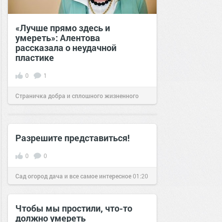
«Лучше прямо здесь и
умереть»: Алентова
рассказала о неудачной
пластике
0
1
Страничка добра и сплошного жизненного
позитива!
05:49
17 фев 2022
Разрешите представиться!
0
0
Сад огород дача и все самое интересное
01:20
17 янв 2017
Чтобы мы простили, что-то
должно умереть