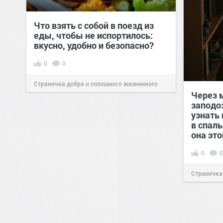
Что взять с собой в поезд из
еды, чтобы не испортилось:
вкусно, удобно и безопасно?
0
0
Страничка добра и сплошного жизненного
Через 
позитива!
00:29
Сегодня
заподо
узнать 
в спал
она это
0
0
Страничка
позитива!