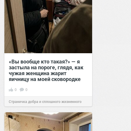
«Вы вообще кто такая?» — я
застыла на пороге, глядя, как
чужая женщина жарит
яичницу на моей сковородке
0
0
Страничка добра и сплошного жизненного
позитива!
11:38
Сегодня