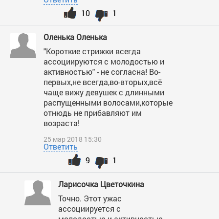
10
1
Оленька Оленька
"Короткие стрижки всегда
ассоциируются с молодостью и
активностью" - не согласна! Во-
первых,не всегда,во-вторых,всё
чаще вижу девушек с длинными
распущенными волосами,которые
отнюдь не прибавляют им
возраста!
25 мар 2018 15:30
Ответить
9
1
Ларисочка Цветочкина
Точно. Этот ужас
ассоциируется с
молодостью и активностью