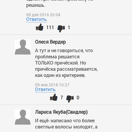
решишь.
08 дек 2016 20:04
Ответить
111
1
Олеся Вердер
А тут и не говориться, что
проблема решается
ТОЛЬКО причёской. Но
причёска рассматривается,
как один из критериев.
09 янв 2018 10:27
Ответить
7
0
Лариса Якуба(Свидлер)
И ещё- написано что более
светлые волосы молодят, а