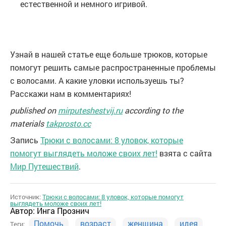
естественной и немного игривой.
Узнай в нашей статье еще больше трюков, которые
помогут решить самые распространенные проблемы
с волосами. А какие уловки используешь ты?
Расскажи нам в комментариях!
published on
mirputeshestvij.ru
according to the
materials
takprosto.cc
Запись
Трюки с волосами: 8 уловок, которые
помогут выглядеть моложе своих лет!
взята с сайта
Мир Путешествий
.
Источник:
Трюки с волосами: 8 уловок, которые помогут
выглядеть моложе своих лет!
Автор:
Инга Прознич
Помочь
возраст
женщина
идея
Теги: