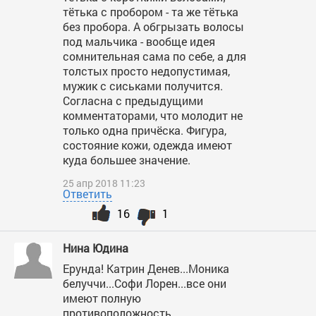
тётька с пробором - та же тётька
без пробора. А обгрызать волосы
под мальчика - вообще идея
сомнительная сама по себе, а для
толстых просто недопустимая,
мужик с сиськами получится.
Согласна с предыдущими
комментаторами, что молодит не
только одна причёска. Фигура,
состояние кожи, одежда имеют
куда большее значение.
25 апр 2018 11:23
Ответить
16
1
Нина Юдина
Ерунда! Катрин Денев...Моника
белуччи...Софи Лорен...все они
имеют полную
противоположность