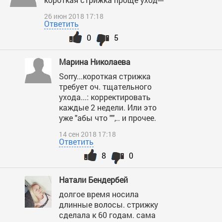
26 июн 2018 17:18
Ответить
0
5
Марина Николаева
Sorry...короткая стрижка
требует оч. тщательного
ухода...: корректировать
каждые 2 недели. Или это
уже "абы что "",.. и прочее.
14 сен 2018 17:18
Ответить
8
0
Натали Бендербей
долгое время носила
длинные волосы. стрижку
сделала к 60 годам. сама