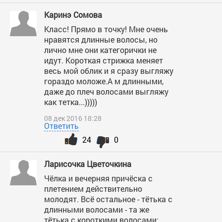
Каринэ Сомова
Класс! Прямо в точку! Мне очень
нравятся длинные волосы, но
лично мне они категорички не
идут. Короткая стрижка меняет
весь мой облик и я сразу выгляжу
гораздо моложе.А м длинными,
даже до плеч волосами выгляжу
как тетка...)))))
08 дек 2016 18:28
Ответить
24
0
Ларисочка Цветочкина
Чёлка и вечерняя причёска с
плетением действительно
молодят. Всё остальное - тётька с
длинными волосами - та же
тётька с короткими волосами;