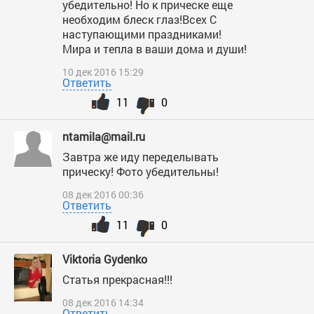
убедительно! Но к прическе еще
необходим блеск глаз!Всех С
наступающими праздниками!
Мира и тепла в ваши дома и души!
10 дек 2016 15:29
Ответить
11
0
ntamila@mail.ru
Завтра же иду переделывать
прическу! Фото убедительны!
08 дек 2016 00:36
Ответить
11
0
Viktoria Gydenko
Статья прекрасная!!!
08 дек 2016 14:34
Ответить