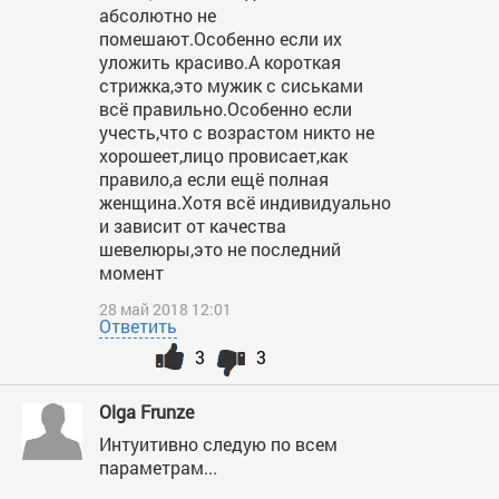
абсолютно не
помешают.Особенно если их
уложить красиво.А короткая
стрижка,это мужик с сиськами
всё правильно.Особенно если
учесть,что с возрастом никто не
хорошеет,лицо провисает,как
правило,а если ещё полная
женщина.Хотя всё индивидуально
и зависит от качества
шевелюры,это не последний
момент
28 май 2018 12:01
Ответить
3
3
Olga Frunze
Интуитивно следую по всем
параметрам...