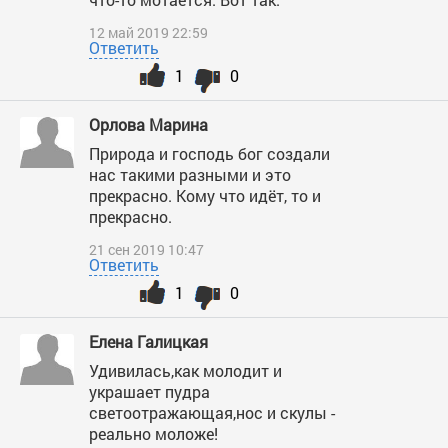
12 май 2019 22:59
Ответить
1
0
Орлова Марина
Природа и господь бог создали
нас такими разными и это
прекрасно. Кому что идёт, то и
прекрасно.
21 сен 2019 10:47
Ответить
1
0
Елена Галицкая
Удивилась,как молодит и
украшает пудра
светоотражающая,нос и скулы -
реально моложе!