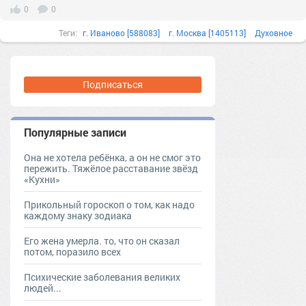
0
0
Теги:
г. Иваново [588083]
г. Москва [1405113]
Духовное
Иваново г.о. [95241148]
Ивановская обл. [588052]
интересно
обряды
Полезные советы
приметы
Подписаться
Популярные записи
Она не хотела ребёнка, а он не смог это
пережить. Тяжёлое расставание звёзд
«Кухни»
Прикольный гороскоп о том, как надо
каждому знаку зодиака
Его жена умерла. то, что он сказал
потом, поразило всех
Психические заболевания великих
людей...