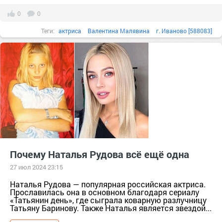
0
0
Теги:
актриса
Валентина Малявина
г. Иваново [588083]
Иваново г.о. [95241148]
Ивановская обл. [588052]
Почему Наталья Рудова всё ещё одна
27 июл 2024 23:15
Наталья Рудова — популярная российская актриса.
Прославилась она в основном благодаря сериалу
«Татьянин день», где сыграла коварную разлучницу
Татьяну Баринову. Также Наталья является звездой...