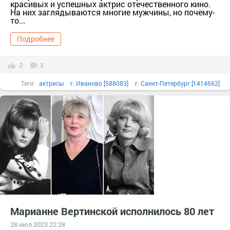
красивых и успешных актрис отечественного кино.
На них заглядываются многие мужчины, но почему-
то...
Подробнее
-2
3
Теги:
актрисы
г. Иваново [588083]
г. Санкт-Петербург [1414662]
Иваново г.о. [95241148]
Ивановская обл. [588052]
кино
Марианне Вертинской исполнилось 80 лет
28 июл 2023 22:28