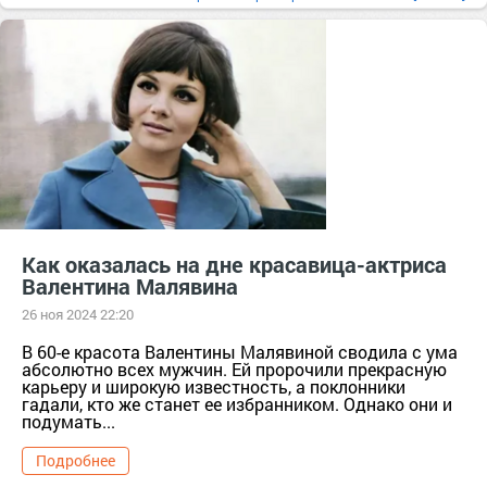
г. Москва [1405113]
Иваново г.о. [95241148]
Ивановская обл. [588052]
Как оказалась на дне красавица-актриса
Валентина Малявина
26 ноя 2024 22:20
В 60-е красота Валентины Малявиной сводила с ума
абсолютно всех мужчин. Ей пророчили прекрасную
карьеру и широкую известность, а поклонники
гадали, кто же станет ее избранником. Однако они и
подумать...
Подробнее