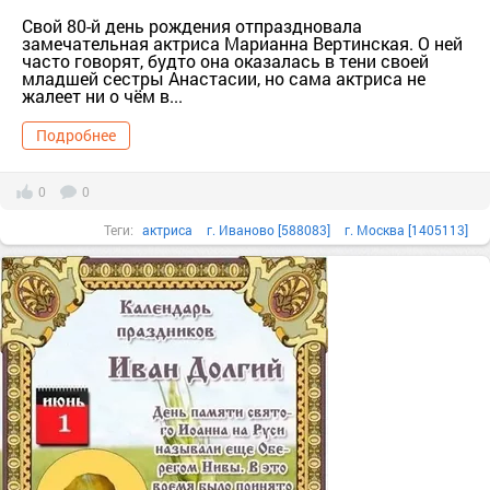
Свой 80-й день рождения отпраздновала
замечательная актриса Марианна Вертинская. О ней
часто говорят, будто она оказалась в тени своей
младшей сестры Анастасии, но сама актриса не
жалеет ни о чём в...
Подробнее
0
0
Теги:
актриса
г. Иваново [588083]
г. Москва [1405113]
Иваново г.о. [95241148]
Ивановская обл. [588052]
Марианна Вертинская