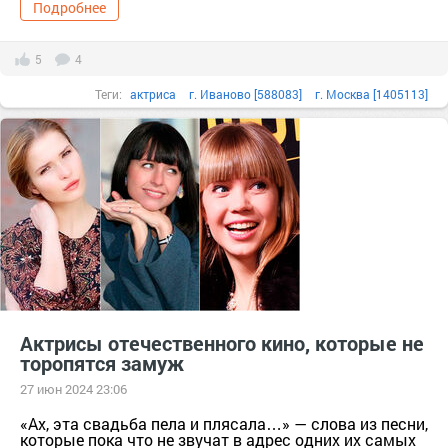
Подробнее
5
4
Теги:
актриса
г. Иваново [588083]
г. Москва [1405113]
г. Санкт-Петербург [1414662]
Иваново г.о. [95241148]
Ивановская обл. [588052]
Наталья Рудова
Актрисы отечественного кино, которые не
торопятся замуж
27 июн 2024 23:06
«Ах, эта свадьба пела и плясала…» — слова из песни,
которые пока что не звучат в адрес одних их самых