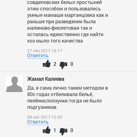
совдеповских белых простыней
этим способом и пользовались
умные мамаши марганцовка как и
раньше при разведении была
малиново-фиолетовая так и
осталась единственно где найти
хоз мыло того качества
27 сен 2017 18:17
Ответить
2
0
Жамал Калиева
Да, я сама лично таким методом в
80х годах отбеливала бельё,
пелёнки,ползунки.тогда не было
подгузников.
08 окт 2017 12:43
Ответить
1
0