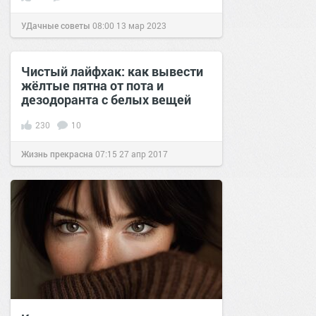
УДачные советы
08:00
13 мар 2023
Чистый лайфхак: как вывести
жёлтые пятна от пота и
дезодоранта с белых вещей
230
10
Жизнь прекрасна
07:15
27 апр 2017