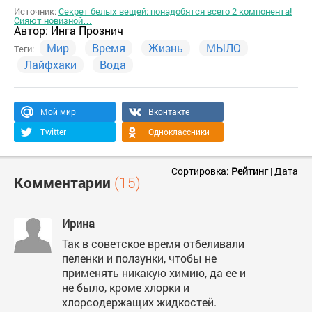
Источник:
Секрет белых вещей: понадобятся всего 2 компонента!
Сияют новизной…
Автор:
Инга Прознич
Мир
Время
Жизнь
МЫЛО
Теги:
Лайфхаки
Вода
Мой мир
Вконтакте
Twitter
Одноклассники
Сортировка:
Рейтинг
|
Дата
Комментарии
(15)
Ирина
Так в советское время отбеливали
пеленки и ползунки, чтобы не
применять никакую химию, да ее и
не было, кроме хлорки и
хлорсодержащих жидкостей.