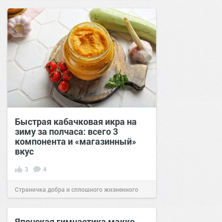
сайт.
21:16
11 фев 2022
Быстрая кабачковая икра на
зиму за полчаса: всего 3
компонента и «магазинный»
вкус
3
4
Страничка добра и сплошного жизненного
позитива!
15:48
15 сен 2024
Японская гимнастика макко-