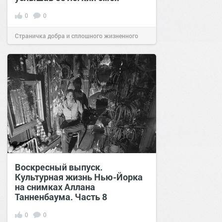
0
0
Страничка добра и сплошного жизненного
позитива!
13:38
Сегодня
Воскресный выпуск.
Культурная жизнь Нью-Йорка
на снимках Аллана
Танненбаума. Часть 8
0
0