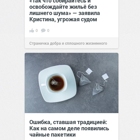
«Так что собирайтесь и
освобождайте жильё без
лишнего шума» — заявила
Кристина, угрожая судом
0
0
Страничка добра и сплошного жизненного
позитива!
00:28
Вчера
Ошибка, ставшая традицией:
Как на самом деле появились
чайные пакетики