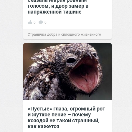
голосом, и двор замер в
напряжённой тишине
0
0
Страничка добра и сплошного жизненного
позитива!
15:38
Вчера
«Пустые» глаза, огромный рот
и жуткое пение – почему
козодой не такой страшный,
как кажется