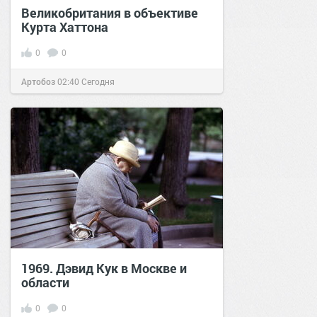
Великобритания в объективе
Курта Хаттона
0
0
Артобоз
02:40
Сегодня
1969. Дэвид Кук в Москве и
области
0
0