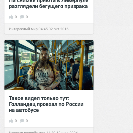
На снимке приюта в Ливерпуле
разглядели бегущего призрака
0
0
Интересный мир
04:45
02 окт 2016
Такое видел только тут:
Голландец проехал по России
на автобусе
0
0
Человек познаёт мир
14:39
12 июл 2024