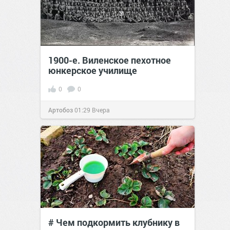
1900-е. Виленское пехотное
юнкерское училище
0
0
Артобоз
01:29
Вчера
# Чем подкормить клубнику в