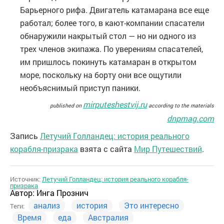
Барьерного рифа. Двигатель катамарана все еще
работал; более того, в кают-компании спасатели
обнаружили накрытый стол — но ни одного из
трех членов экипажа. По уверениям спасателей,
им пришлось покинуть катамаран в открытом
море, поскольку на борту они все ощутили
необъяснимый приступ паники.
mirputeshestvij.ru
published on
according to the materials
dnpmag.com
Запись
Летучий Голландец: история реального
корабля-призрака
взята с сайта
Мир Путешествий
.
Источник:
Летучий Голландец: история реального корабля-
призрака
Автор:
Инга Прознич
анализ
история
Это интересно
Теги:
Время
еда
Австралия