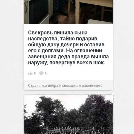
Свекровь лишила сына
наследства, тайно подарив
общую дачу дочери и оставив
его с долгами. На оглашении
завещания деда правда вышла
наружу, повергнув всех в шок.
0
0
Страничка добра и сплошного жизненного
позитива!
00:29
Вчера