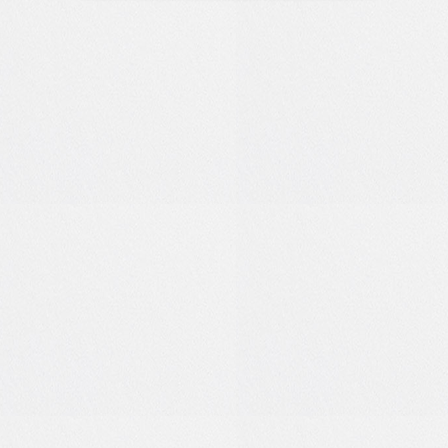
позитива!
05:21
17 июл 2026
5
0