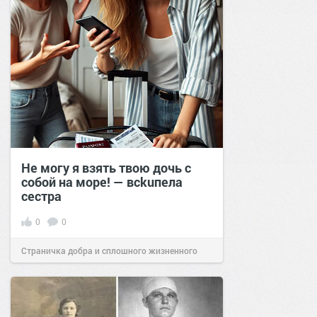
Не могу я взять твою дочь с
собой на море! — всkuпела
сестра
0
0
Страничка добра и сплошного жизненного
позитива!
15:40
29 мар 2025