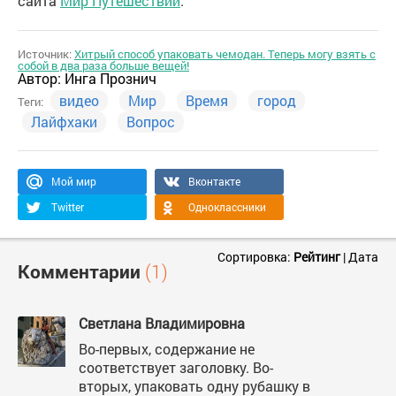
сайта
Мир Путешествий
.
Источник:
Хитрый способ упаковать чемодан. Теперь могу взять с
собой в два раза больше вещей!
Автор:
Инга Прознич
видео
Мир
Время
город
Теги:
Лайфхаки
Вопрос
Мой мир
Вконтакте
Twitter
Одноклассники
Сортировка:
Рейтинг
|
Дата
Комментарии
(1)
Светлана Владимировна
Во-первых, содержание не
соответствует заголовку. Во-
вторых, упаковать одну рубашку в