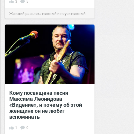
3
5
Женский развлекательный и поучительный
сайт.
19:26
28 сен 2022
Кому посвящена песня
Максима Леонидова
«Видение», и почему об этой
женщине он не любит
вспоминать
1
0