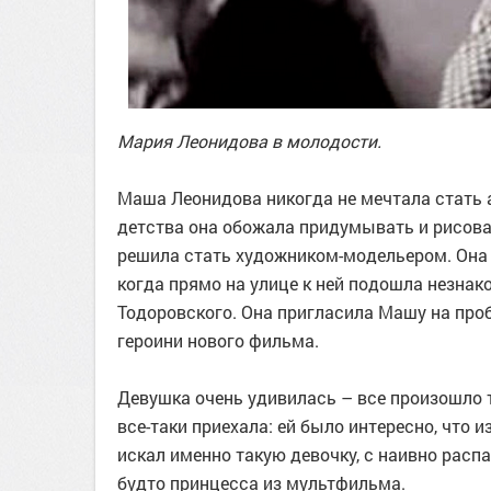
Мария Леонидова в молодости.
Маша Леонидова никогда не мечтала стать а
детства она обожала придумывать и рисоват
решила стать художником-модельером. Она
когда прямо на улице к ней подошла незна
Тодоровского. Она пригласила Машу на проб
героини нового фильма.
Девушка очень удивилась – все произошло 
все-таки приехала: ей было интересно, что и
искал именно такую девочку, с наивно рас
будто принцесса из мультфильма.