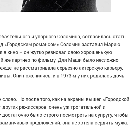
баятельного и упорного Соломина, согласилась стать
над «Городским романсом» Соломин заставил Марию
я в кино – он жутко ревновал свою хорошенькую
рвый же партнер по фильму. Для Маши было несложно
режде, не рассматривала серьезно актерскую карьеру,
ицы. Они поженились, и в 1973-м у них родилась дочь
слово. Но после того, как на экраны вышел «Городской
т других режиссеров: очень уж трогательной и
 достаточно было строго посмотреть на супругу, чтобы
заманчивых предложений: она не хотела сердить мужа.