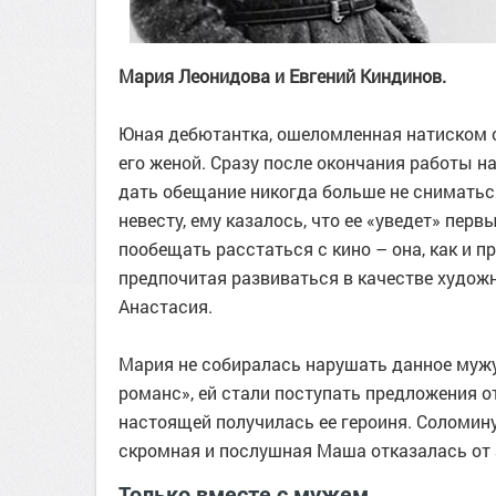
Мария Леонидова и Евгений Киндинов.
Юная дебютантка, ошеломленная натиском о
его женой. Сразу после окончания работы 
дать обещание никогда больше не сниматьс
невесту, ему казалось, что ее «уведет» пе
пообещать расстаться с кино – она, как и п
предпочитая развиваться в качестве художн
Анастасия.
Мария не собиралась нарушать данное мужу 
романс», ей стали поступать предложения о
настоящей получилась ее героиня. Соломину
скромная и послушная Маша отказалась от 
Только вместе с мужем