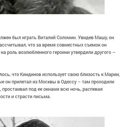
олжен был играть Виталий Соломин. Увидев Машу, он
рассчитывал, что за время совместных съемок он
е на роль возлюбленного героини утвердили другого –
лось, что Киндинов использует свою близость к Марии,
ые он прилетал из Москвы в Одессу – там проходили
 простаивал под ее окнами всю ночь, распевая
ости и страсти письма.