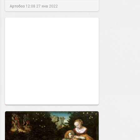
Артобоз
12:08
27 янв 2022