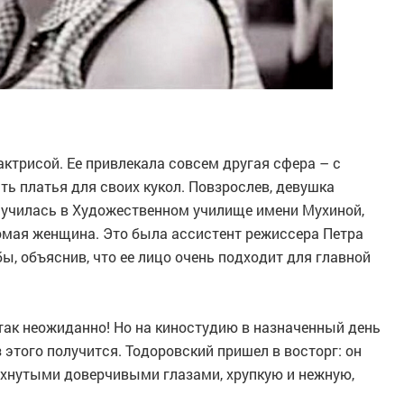
ктрисой. Ее привлекала совсем другая сфера – с
ь платья для своих кукол. Повзрослев, девушка
 училась в Художественном училище имени Мухиной,
комая женщина. Это была ассистент режиссера Петра
ы, объяснив, что ее лицо очень подходит для главной
так неожиданно! Но на киностудию в назначенный день
з этого получится. Тодоровский пришел в восторг: он
пахнутыми доверчивыми глазами, хрупкую и нежную,