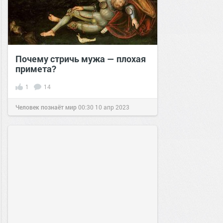
Почему стричь мужа — плохая
примета?
1
14
Человек познаёт мир
00:30
10 апр 2023