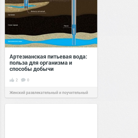
Артезианская питьевая вода:
польза для организма и
способы добычи
2
0
Женский развлекательный и поучительный
сайт.
14:36
08 ноя 2021