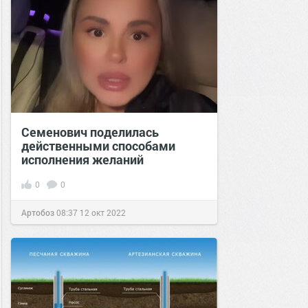
Семенович поделилась
действенными способами
исполнения желаний
0
0
Артобоз
08:37
12 окт 2022