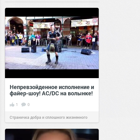
Непревзойденное исполнение и
файер-шоу! AC/DC на волынке!
1
0
Страничка добра и сплошного жизненного
позитива!
18:48
10 дек 2023