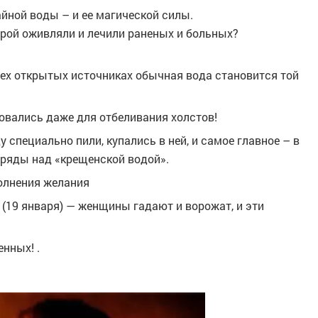
айной воды – и ее магической силы.
орой оживляли и лечили раненых и больных?
ех открытых источниках
обычная вода становится той
зовались даже для отбеливания холстов!
 специально пили, купались в ней, и самое главное – в
обряды над «крещенской водой».
полнения желания
 (19 января) — женщины гадают и ворожат, и эти
енных! .