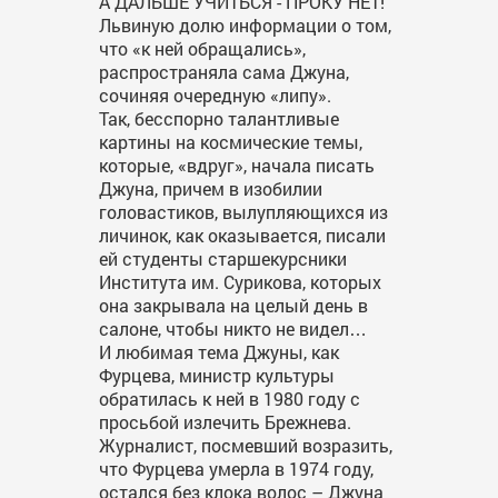
А ДАЛЬШЕ УЧИТЬСЯ - ПРОКУ НЕТ!
Львиную долю информации о том,
что «к ней обращались»,
распространяла сама Джуна,
сочиняя очередную «липу».
Так, бесспорно талантливые
картины на космические темы,
которые, «вдруг», начала писать
Джуна, причем в изобилии
головастиков, вылупляющихся из
личинок, как оказывается, писали
ей студенты старшекурсники
Института им. Сурикова, которых
она закрывала на целый день в
салоне, чтобы никто не видел…
И любимая тема Джуны, как
Фурцева, министр культуры
обратилась к ней в 1980 году с
просьбой излечить Брежнева.
Журналист, посмевший возразить,
что Фурцева умерла в 1974 году,
остался без клока волос – Джуна