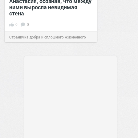
Анастасия, осознав, что между
ними выросла невидимая
стена
0
0
Страничка добра и сплошного жизненного
позитива!
13:38
Сегодня