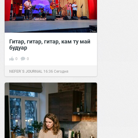
Гитар, гитар, гитар, кам ту май
будуар
0
0
NEFER`S JOURNAL
16:36
Сегодня