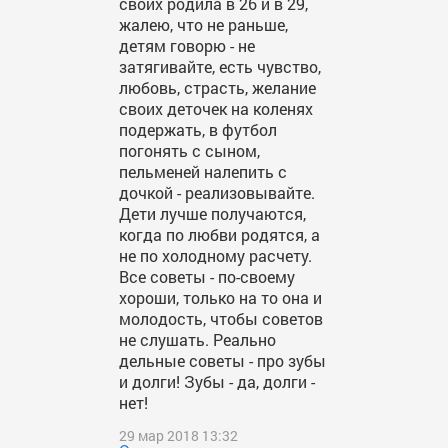
своих родила в 26 и в 29,
жалею, что не раньше,
детям говорю - не
затягивайте, есть чувство,
любовь, страсть, желание
своих деточек на коленях
подержать, в футбол
погонять с сыном,
пельменей налепить с
дочкой - реализовывайте.
Дети лучше получаются,
когда по любви родятся, а
не по холодному расчету.
Все советы - по-своему
хороши, только на то она и
молодость, чтобы советов
не слушать. Реально
дельные советы - про зубы
и долги! Зубы - да, долги -
нет!
29 мар 2018 13:32