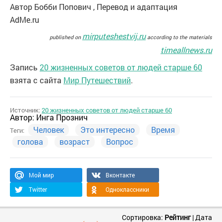
Автор Бобби Попович , Перевод и адаптация
AdMe.ru
mirputeshestvij.ru
published on
according to the materials
timeallnews.ru
Запись
20 жизненных советов от людей старше 60
взята с сайта
Мир Путешествий
.
Источник:
20 жизненных советов от людей старше 60
Автор:
Инга Прознич
Человек
Это интересно
Время
Теги:
голова
возраст
Вопрос
Мой мир
Вконтакте
Twitter
Одноклассники
Сортировка:
Рейтинг
|
Дата