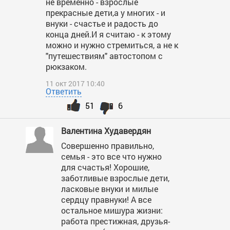
не временно - взрослые
прекрасные дети,а у многих - и
внуки - счастье и радость до
конца дней.И я считаю - к этому
можно и нужно стремиться, а не к
"путешествиям" автостопом с
рюкзаком.
11 окт 2017 10:40
Ответить
51
6
Валентина Худавердян
Совершенно правильно,
семья - это все что нужно
для счастья! Хорошие,
заботливые взрослые дети,
ласковые внуки и милые
сердцу правнуки! А все
остальное мишура жизни:
работа престижная, друзья-