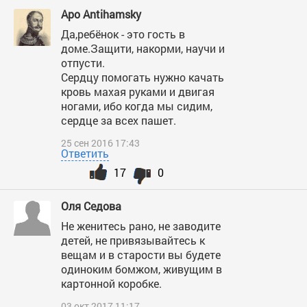
Apo Antihamsky
Да,ребёнок - это гость в
доме.Защити, накорми, научи и
отпусти.
Сердцу помогать нужно качать
кровь махая руками и двигая
ногами, ибо когда мы сидим,
сердце за всех пашет.
25 сен 2016 17:43
Ответить
17
0
Оля Седова
Не женитесь рано, не заводите
детей, не привязывайтесь к
вещам и в старости вы будете
одиноким бомжом, живущим в
картонной коробке.
03 окт 2017 11:17