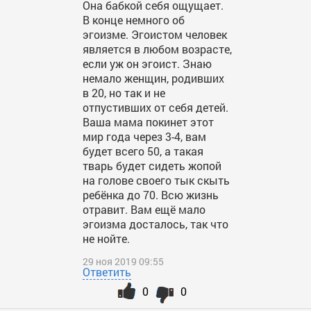
Она бабкой себя ощущает.
В конце немного об
эгоизме. Эгоистом человек
является в любом возрасте,
если уж он эгоист. Знаю
немало женщин, родивших
в 20, но так и не
отпустивших от себя детей.
Ваша мама покинет этот
мир года через 3-4, вам
будет всего 50, а такая
тварь будет сидеть жопой
на голове своего тык скыть
ребёнка до 70. Всю жизнь
отравит. Вам ещё мало
эгоизма досталось, так что
не нойте.
29 ноя 2019 09:55
Ответить
0
0