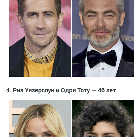
4. Риз Уизерспун и Одри Тоту — 46 лет