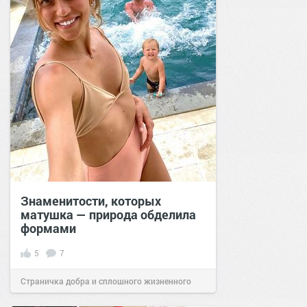
Знаменитости, которых
матушка — природа обделила
формами
5
7
Страничка добра и сплошного жизненного
позитива!
22:25
25 июл 2021