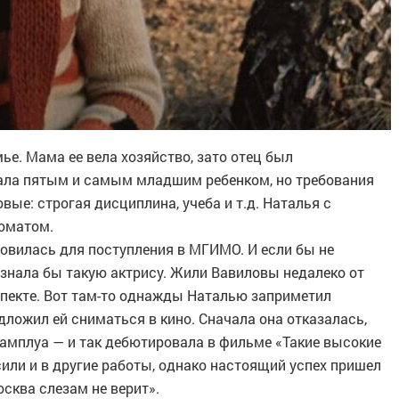
ье. Мама ее вела хозяйство, зато отец был
ала пятым и самым младшим ребенком, но требования
ые: строгая дисциплина, учеба и т.д. Наталья с
ломатом.
товилась для поступления в МГИМО. И если бы не
 узнала бы такую актрису. Жили Вавиловы недалеко от
пекте. Вот там-то однажды Наталью заприметил
ложил ей сниматься в кино. Сначала она отказалась,
 амплуа — и так дебютировала в фильме «Такие высокие
или и в другие работы, однако настоящий успех пришел
сква слезам не верит».