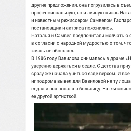
другие предложения, она погрузилась в съе
профессиональную, но и личную жизнь Ната
и известным режиссером Самвелом Гаспаров
постановщик и актриса поженились.
Наталья и Самвел предпочитали молчать о 
в согласии с народной мудростью о том, что
жизнь не обошлась.
В 1986 году Вавилова снималась в драме «
уверенно держаться в седле. С детства при
сразу же начала учиться езде верхом. И вс
ипподрома вывел для Вавиловой не ту лоша
седла и она попала в больницу. На съемочн
ее другой артисткой.