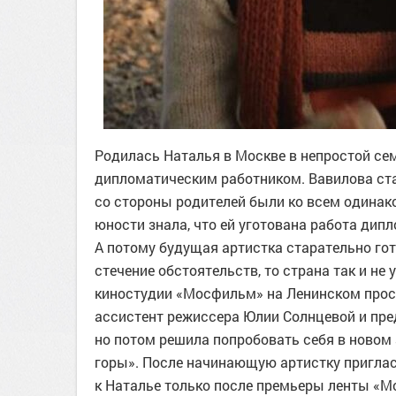
Родилась Наталья в Москве в непростой сем
дипломатическим работником. Вавилова ст
со стороны родителей были ко всем одинаков
юности знала, что ей уготована работа дип
А потому будущая артистка старательно го
стечение обстоятельств, то страна так и не
киностудии «Мосфильм» на Ленинском прос
ассистент режиссера Юлии Солнцевой и пред
но потом решила попробовать себя в новом
горы». После начинающую артистку приглас
к Наталье только после премьеры ленты «Мо