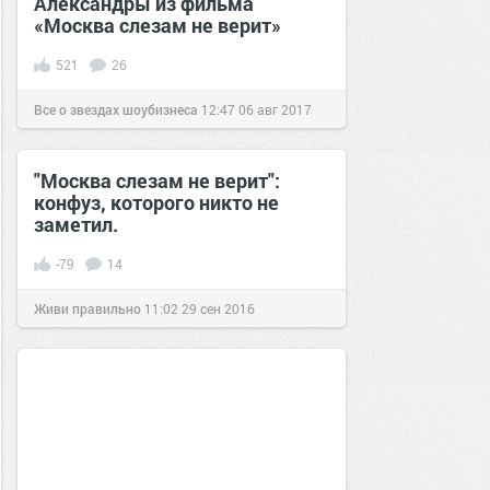
Александры из фильма
«Москва слезам не верит»
521
26
Все о звездах шоубизнеса
12:47
06 авг 2017
"Москва слезам не верит":
конфуз, которого никто не
заметил.
-79
14
Живи правильно
11:02
29 сен 2016