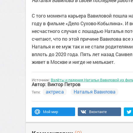
Наталья Вавилова в своей последней работ
С того момента карьера Вавиловой пошла на
году в фильме «Дело Сухово-Кобылина». И в
несчастного случая с лошадью Наталья поте
считают, что по этой причине Вавилова все
Наталья и ее муж так и не стали родителями
вплоть до 2020 года. Пять лет назад Самвел
живет в Москве и нигде не мелькает.
Источник:
Взлёты и падения Натальи Вавиловой из фил
Автор:
Виктор Петров
актриса
Наталья Вавилова
Теги:
Мой мир
Вконтакте