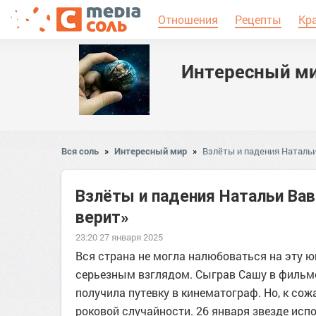
Отношения
Рецепты
Кр
Интересный м
Вся соль
»
Интересный мир
»
Взлёты и падения Натальи
Взлёты и падения Натальи Вав
верит»
23:20 27 января 2025
Вся страна не могла налюбоваться на эту ю
серьезным взглядом. Сыграв Сашу в фильме
получила путевку в кинематограф. Но, к со
роковой случайности. 26 января звезде испо