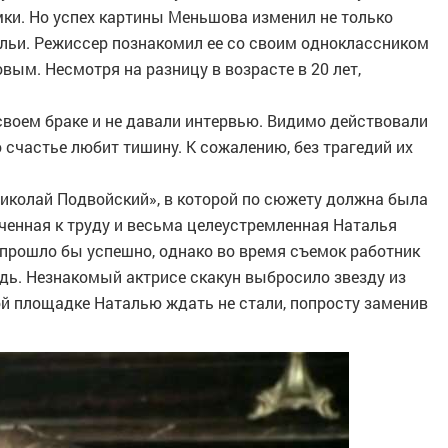
мки. Но успех картины Меньшова изменил не только
льи. Режиссер познакомил ее со своим одноклассником
ым. Несмотря на разницу в возрасте в 20 лет,
своем браке и не давали интервью. Видимо действовали
 счастье любит тишину. К сожалению, без трагедий их
Николай Подвойский», в которой по сюжету должна была
ученная к труду и весьма целеустремленная Наталья
е прошло бы успешно, однако во время съемок работник
дь. Незнакомый актрисе скакун выбросило звезду из
ой площадке Наталью ждать не стали, попросту заменив