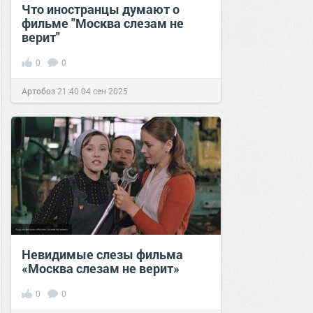
Что иностранцы думают о
фильме "Москва слезам не
верит"
0
0
Артобоз
21:40
04 сен 2025
Невидимые слезы фильма
«Москва слезам не верит»
0
0