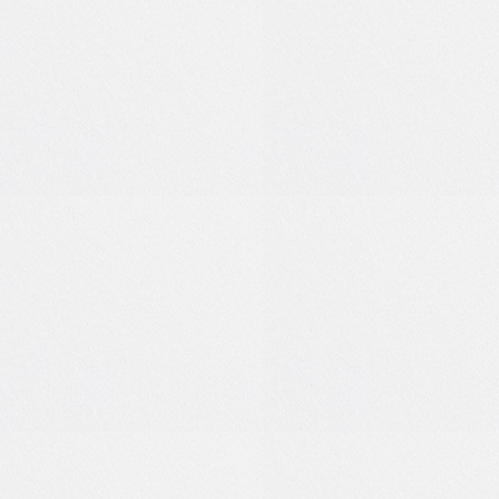
1
0
0
0