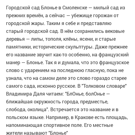
Городской сад Блонье в Смоленске — милый сад из
прежних времён, а сейчас — убежище горожан от
городской жары. Таким я себе и представляю
старый городской сад. В нём сохранились вековые
деревья — липы, тополя, клёны, ясени, и старые
памятники, исторические скульптуры. Даже прежнее
его название звучит как-то особенно, на французский
манер — Блонье. Так я и думала, что это французское
слово с ударением на последнюю гласную, пока не
узнала, что на самом деле это слово гораздо старее
самого сада, исконно русское. В "Толковом словаре"
Владимира Даля читаем: "БлОнье, болОнье —
ближайшая окружность города, предместье,
слобода, околица". Встречается это название и в
польском языке. Например, в Кракове есть площадь,
напоминающая спортивное поле. Его местные
жители называют "Блонье"