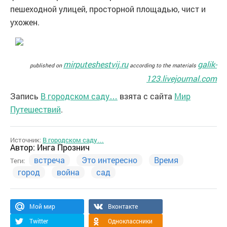
пешеходной улицей, просторной площадью, чист и
ухожен.
mirputeshestvij.ru
galik-
published on
according to the materials
123.livejournal.com
Запись
В городском саду…
взята с сайта
Мир
Путешествий
.
Источник:
В городском саду…
Автор:
Инга Прознич
встреча
Это интересно
Время
Теги:
город
война
сад
Мой мир
Вконтакте
Twitter
Одноклассники