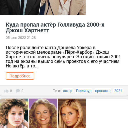
Куда пропал актёр Голливуда 2000-х
Джош Хартнетт
05 фев 2022 21:28
После роли лейтенанта Дэниела Уокера в
исторической мелодраме «Пёрл-Харбор» Джош
Хартнетт стал очень популярен. За один только 2001
год на экраны вышло семь проектов с его участием.
Но актёр, в то...
Подробнее
0
0
Теги:
актер
Голливуд
пропасть
2021