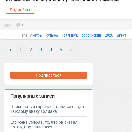
Подробнее
0
0
Теги:
Акётры
судьба
Голливуд
российский
2020
агент
«
1
2
3
4
5
»
Подписаться
Популярные записи
Прикольный гороскоп о том, как надо
каждому знаку зодиака
Его жена умерла. то, что он сказал
потом, поразило всех