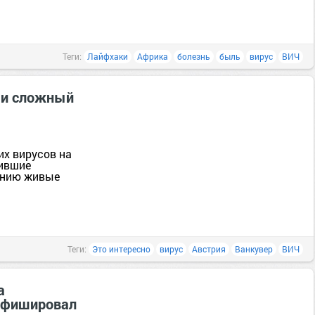
Теги:
Лайфхаки
Африка
болезнь
быль
вирус
ВИЧ
 и сложный
их вирусов на
тившие
ению живые
Теги:
Это интересно
вирус
Австрия
Ванкувер
ВИЧ
а
 афишировал