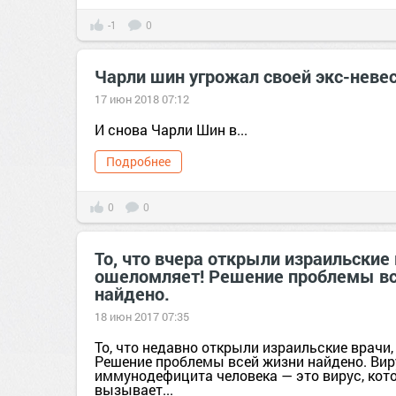
-1
0
Чарли шин угрожал своей экс-неве
17 июн 2018 07:12
И снова Чарли Шин в...
Подробнее
0
0
То, что вчера открыли израильские 
ошеломляет! Решение проблемы в
найдено.
18 июн 2017 07:35
То, что недавно открыли израильские врачи
Решение проблемы всей жизни найдено. Вир
иммунодефицита человека — это вирус, кот
вызывает...