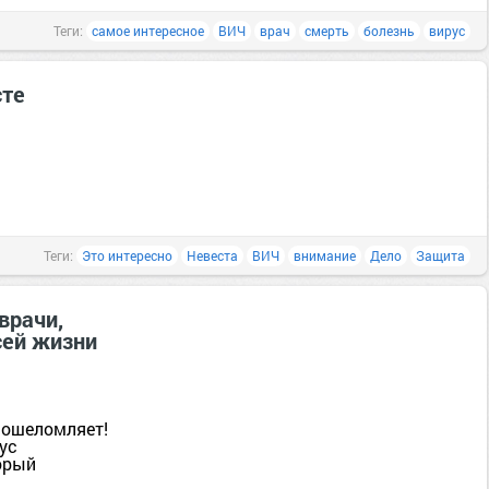
Теги:
самое интересное
ВИЧ
врач
смерть
болезнь
вирус
сте
Теги:
Это интересно
Невеста
ВИЧ
внимание
Дело
Защита
врачи,
сей жизни
, ошеломляет!
ус
орый