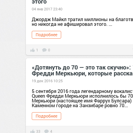
этого
04 янв 2017 23:40
Джордж Майкл тратил миллионы на благотв
но никогда не афишировал этого. ...
Подробнее
1
0
«Дотянуть до 70 — это так скучно»:
‪‪Фредди Меркьюри‬‬, которые расск
19 дек 2016 10:25
5 сентября 2016 года легендарному вокалис
Queen Фредди Меркьюри исполнилось бы 70
Меркьюри (настоящее имя Фаррух Булсара) 
Каменном городе на Занзибаре ровно 70...
Подробнее
33
4