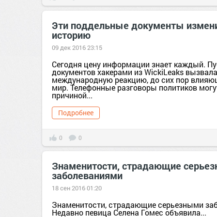
Эти поддельные документы измен
историю
09 дек 2016 23:15
Сегодня цену информации знает каждый. П
документов хакерами из WickiLeaks вызвал
международную реакцию, до сих пор влияю
мир. Телефонные разговоры политиков могу
причиной...
Подробнее
0
0
Знаменитости, страдающие серье
заболеваниями
18 сен 2016 01:20
Знаменитости, страдающие серьезными за
Недавно певица Селена Гомес объявила...