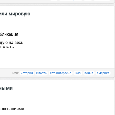
или мировую
убликация
а
щую на весь
т стать
Теги:
история
Власть
Это интересно
ВИЧ
война
америка
зными
болеваниями