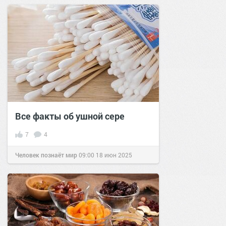
Все факты об ушной сере
7
4
Человек познаёт мир
09:00
18 июн 2025