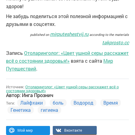
здоров!
Не забудь поделиться этой полезной информацией с
друзьями в соцсетях.
mirputeshestvij.ru
published on
according to the materials
takprosto.cc
Запись
Отоларинголог: «Цвет ушной серы расскажет
всё о состоянии здоровья!»
взята с сайта
Мир
Путешествий
.
Источник:
Отоларинголог: «Цвет ушной серы расскажет всё о
состоянии здоровья!»
Автор:
Инга Прознич
Лайфхаки
боль
Водород
Время
Теги:
Генетика
гигиена
Мой мир
Вконтакте