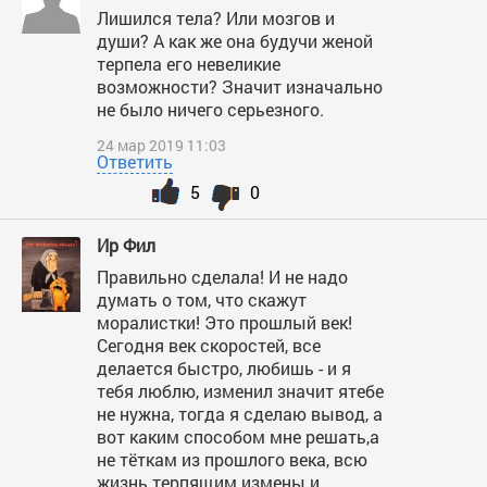
Лишился тела? Или мозгов и
души? А как же она будучи женой
терпела его невеликие
возможности? Значит изначально
не было ничего серьезного.
24 мар 2019 11:03
Ответить
5
0
Ир Фил
Правильно сделала! И не надо
думать о том, что скажут
моралистки! Это прошлый век!
Сегодня век скоростей, все
делается быстро, любишь - и я
тебя люблю, изменил значит ятебе
не нужна, тогда я сделаю вывод, а
вот каким способом мне решать,а
не тёткам из прошлого века, всю
жизнь терпящим измены и