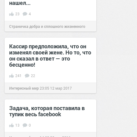
нашел...
23
4
Страничка добра и сплошного жизненного
позитива!
15:16
28 мар 2019
Кассир предположила, что он
изменял своей жене. Но то, что
он сказал в ответ — это
бесценно!
241
22
Интересный мир
23:05
12 мар 2017
Задача, которая поставила в
тупик весь facebook
13
0