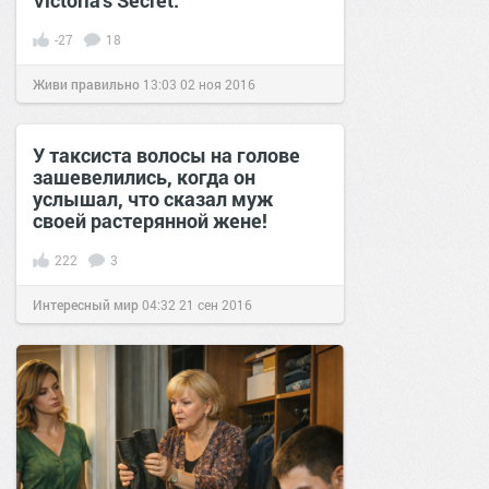
Victoria's Secret.
-27
18
Живи правильно
13:03
02 ноя 2016
У таксиста волосы на голове
зашевелились, когда он
услышал, что сказал муж
своей растерянной жене!
222
3
Интересный мир
04:32
21 сен 2016