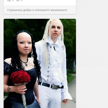
0
0
Страничка добра и сплошного жизненного
позитива!
21:40
03 фев 2025