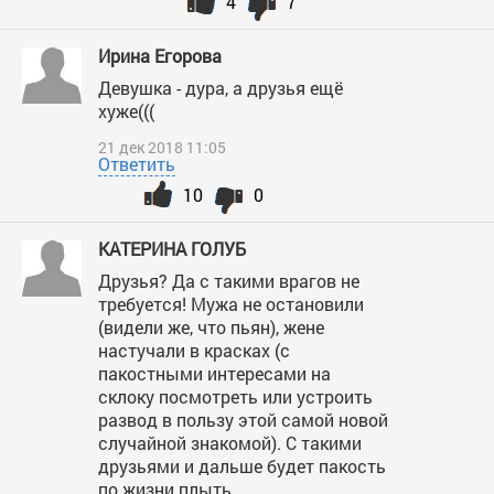
4
7
Ирина Егорова
Девушка - дура, а друзья ещё
хуже(((
21 дек 2018 11:05
Ответить
10
0
КАТЕРИНА ГОЛУБ
Друзья? Да с такими врагов не
требуется! Мужа не остановили
(видели же, что пьян), жене
настучали в красках (с
пакостными интересами на
склоку посмотреть или устроить
развод в пользу этой самой новой
случайной знакомой). С такими
друзьями и дальше будет пакость
по жизни плыть.