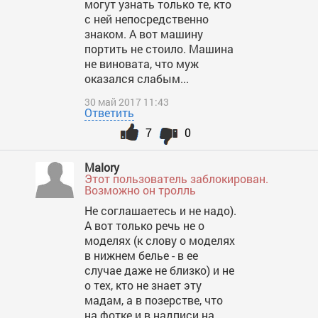
могут узнать только те, кто
с ней непосредственно
знаком. А вот машину
портить не стоило. Машина
не виновата, что муж
оказался слабым...
30 май 2017 11:43
Ответить
7
0
Malory
Этот пользователь заблокирован.
Возможно он тролль
Не соглашаетесь и не надо).
А вот только речь не о
моделях (к слову о моделях
в нижнем белье - в ее
случае даже не близко) и не
о тех, кто не знает эту
мадам, а в позерстве, что
на фотке и в надписи на