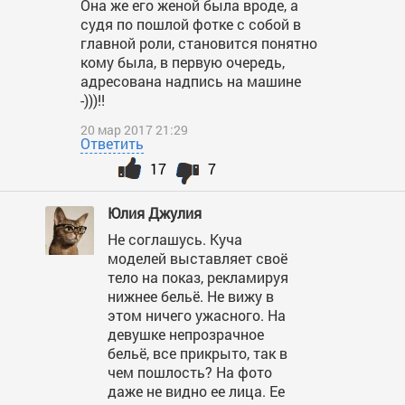
Она же его женой была вроде, а
судя по пошлой фотке с собой в
главной роли, становится понятно
кому была, в первую очередь,
адресована надпись на машине
-)))!!
20 мар 2017 21:29
Ответить
17
7
Юлия Джулия
Не соглашусь. Куча
моделей выставляет своё
тело на показ, рекламируя
нижнее бельё. Не вижу в
этом ничего ужасного. На
девушке непрозрачное
бельё, все прикрыто, так в
чем пошлость? На фото
даже не видно ее лица. Ее