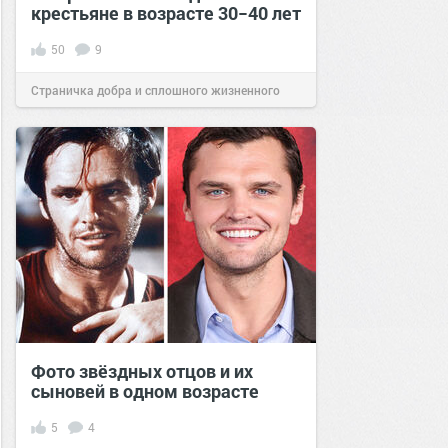
крестьяне в возрасте 30−40 лет
50
9
Страничка добра и сплошного жизненного
позитива!
13:50
11 дек 2020
Фото звёздных отцов и их
сыновей в одном возрасте
5
4