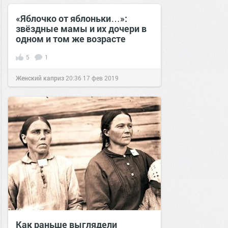
«Яблочко от яблоньки…»:
звёздные мамы и их дочери в
одном и том же возрасте
5
1
Женский каприз
20:36
17 фев 2019
Как раньше выглядели