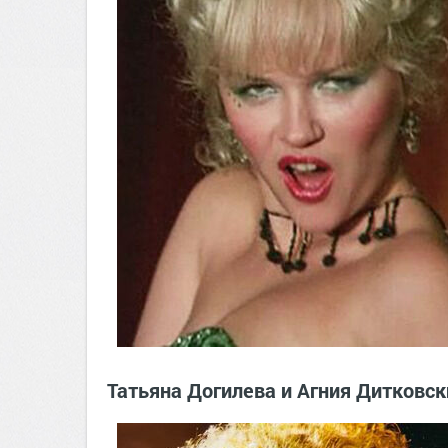
Татьяна Догилева и Агния Дитковски