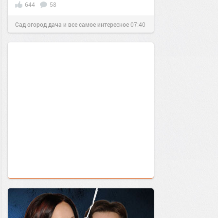
644
58
Сад огород дача и все самое интересное
07:40
15 апр 2017