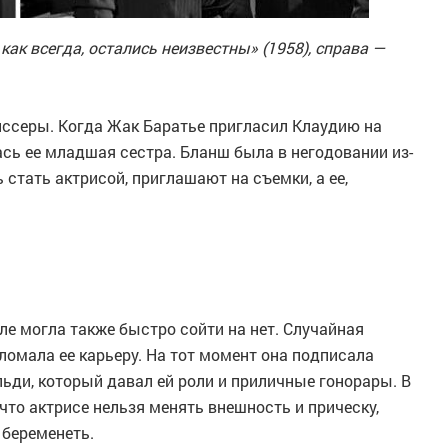
ак всегда, остались неизвестны» (1958), справа —
иссеры. Когда Жак Баратье пригласил Клаудию на
ась ее младшая сестра. Бланш была в негодовании из-
ь стать актрисой, приглашают на съемки, а ее,
е могла также быстро сойти на нет. Случайная
омала ее карьеру. На тот момент она подписала
ьди, который давал ей роли и приличные гонорары. В
 что актрисе нельзя менять внешность и прическу,
 беременеть.