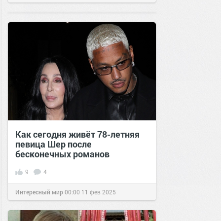
Как сегодня живёт 78-летняя
певица Шер после
бесконечных романов
9
4
Интересный мир
00:00
11 фев 2025