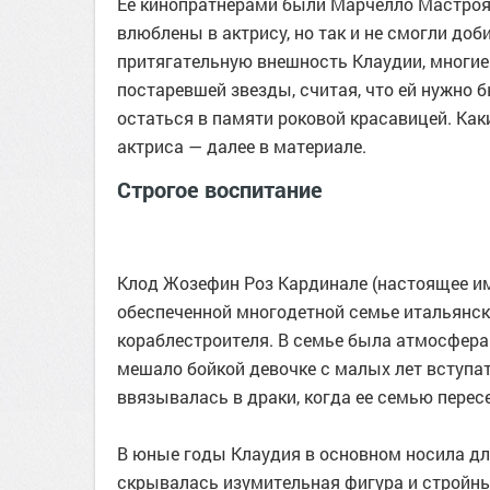
Ее кинопратнерами были Марчелло Мастроя
влюблены в актрису, но так и не смогли доб
притягательную внешность Клаудии, многие
постаревшей звезды, считая, что ей нужно 
остаться в памяти роковой красавицей. Каки
актриса — далее в материале.
Строгое воспитание
Клод Жозефин Роз Кардинале (настоящее имя
обеспеченной многодетной семье итальянск
кораблестроителя. В семье была атмосфера 
мешало бойкой девочке с малых лет вступат
ввязывалась в драки, когда ее семью пере
В юные годы Клаудия в основном носила д
скрывалась изумительная фигура и стройны