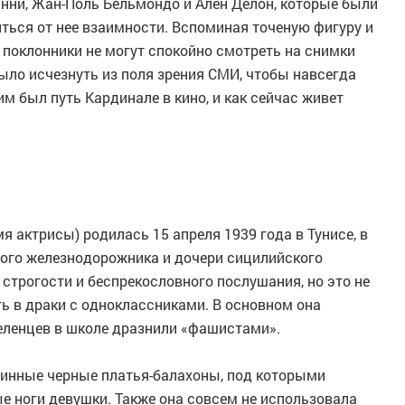
нни, Жан-Поль Бельмондо и Ален Делон, которые были
иться от нее взаимности. Вспоминая точеную фигуру и
 поклонники не могут спокойно смотреть на снимки
было исчезнуть из поля зрения СМИ, чтобы навсегда
м был путь Кардинале в кино, и как сейчас живет
 актрисы) родилась 15 апреля 1939 года в Тунисе, в
ого железнодорожника и дочери сицилийского
строгости и беспрекословного послушания, но это не
ь в драки с одноклассниками. В основном она
селенцев в школе дразнили «фашистами».
линные черные платья-балахоны, под которыми
е ноги девушки. Также она совсем не использовала