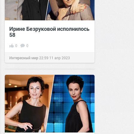
Ирине Безруковой исполнилось
58
0
0
Интересный мир
22:59
11 апр 2023