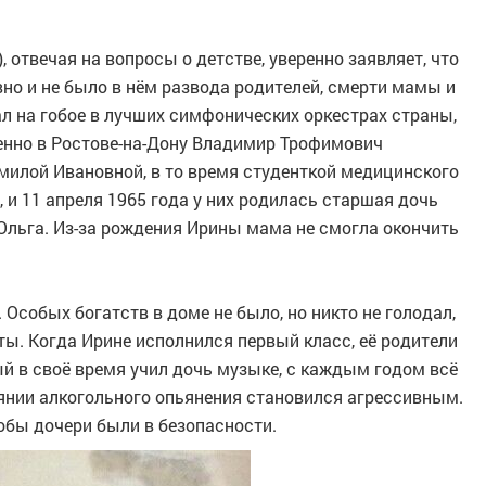
 отвечая на вопросы о детстве, уверенно заявляет, что
вно и не было в нём развода родителей, смерти мамы и
ал на гобое в лучших симфонических оркестрах страны,
енно в Ростове-на-Дону Владимир Трофимович
илой Ивановной, в то время студенткой медицинского
 и 11 апреля 1965 года у них родилась старшая дочь
Ольга. Из-за рождения Ирины мама не смогла окончить
Особых богатств в доме не было, но никто не голодал,
ты. Когда Ирине исполнился первый класс, её родители
ый в своё время учил дочь музыке, с каждым годом всё
оянии алкогольного опьянения становился агрессивным.
обы дочери были в безопасности.