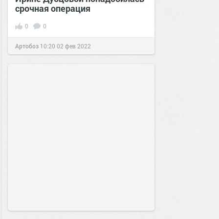
срочная операция
0
0
Артобоз
10:20
02 фев 2022