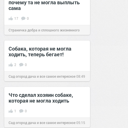
почему та не могла выплыть
сама
17
0
Страничка добра и сплошного жизненного
позитива!
14:18
15 янв 2020
Собака, которая не могла
ходить, теперь бегает!
2
0
Сад огород дача и все самое интересное
08:49
24 дек 2016
Что сделал хозяин собаке,
которая не могла ходить
1
0
Сад огород дача и все самое интересное
05:15