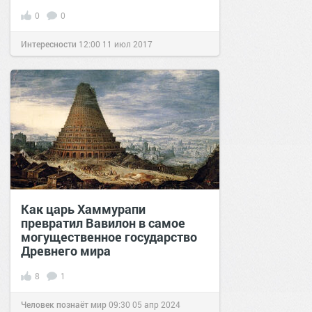
0
0
Интересности
12:00
11 июл 2017
Как царь Хаммурапи
превратил Вавилон в самое
могущественное государство
Древнего мира
8
1
Человек познаёт мир
09:30
05 апр 2024