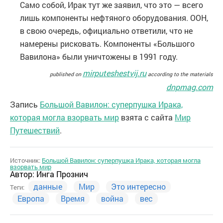
Само собой, Ирак тут же заявил, что это — всего
лишь компоненты нефтяного оборудования. ООН,
в свою очередь, официально ответили, что не
намерены рисковать. Компоненты «Большого
Вавилона» были уничтожены в 1991 году.
mirputeshestvij.ru
published on
according to the materials
dnpmag.com
Запись
Большой Вавилон: суперпушка Ирака,
которая могла взорвать мир
взята с сайта
Мир
Путешествий
.
Источник:
Большой Вавилон: суперпушка Ирака, которая могла
взорвать мир
Автор:
Инга Прознич
данные
Мир
Это интересно
Теги:
Европа
Время
война
вес